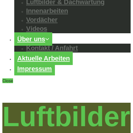
Luftbilder & Dachwartung
Innenarbeiten
Vordächer
Videos
Über uns
Kontakt / Anfahrt
Aktuelle Arbeiten
Impressum
Close
Luftbilder