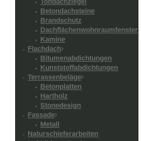
Tondachziegel
Betondachsteine
Brandschutz
Dachflächenwohnraumfenster
Kamine
Flachdach
Bitumenabdichtungen
Kunststoffabdichtungen
Terrassenbeläge
Betonplatten
Hartholz
Stonedesign
Fassade
Metall
Naturschieferarbeiten