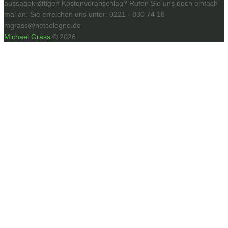
aussagekräftigen Kostenvoranschlag? Rufen Sie uns doch einfach
mal an: Sie erreichen uns unter: 0221 - 830 74 18
mgrass@netcologne.de
Michael Grass
© 2026.