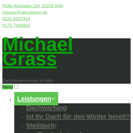
Poller Kirchweg 124, 51105 Köln
mgrass@netcologne.de
0221-8307418
0171-7306062
Michael
Grass
Dachdeckermeister in Köln
Menu
Leistungen
Dachwartung
Ist Ihr Dach für den Winter bereit?
Steildach