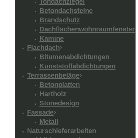
Tondachziegel
Betondachsteine
Brandschutz
Dachflächenwohnraumfenster
Kamine
Flachdach
Bitumenabdichtungen
Kunststoffabdichtungen
Terrassenbeläge
Betonplatten
Hartholz
Stonedesign
Fassade
Metall
Naturschieferarbeiten