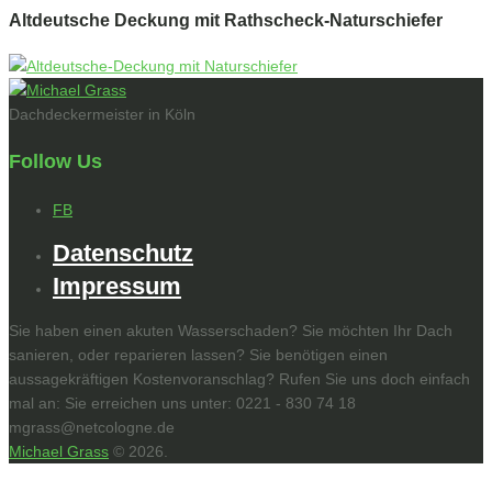
Altdeutsche Deckung mit Rathscheck-Naturschiefer
Dachdeckermeister in Köln
Follow Us
FB
Datenschutz
Impressum
Sie haben einen akuten Wasserschaden? Sie möchten Ihr Dach
sanieren, oder reparieren lassen? Sie benötigen einen
aussagekräftigen Kostenvoranschlag? Rufen Sie uns doch einfach
mal an: Sie erreichen uns unter: 0221 - 830 74 18
mgrass@netcologne.de
Michael Grass
© 2026.