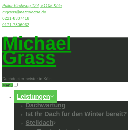
Poller Kirchweg 124, 51105 Köln
mgrass@netcologne.de
0221-8307418
0171-7306062
Michael
Grass
Dachdeckermeister in Köln
Menu
Leistungen
Dachwartung
Ist Ihr Dach für den Winter bereit?
Steildach