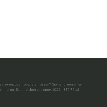
anieren, oder reparieren lassen? Sie benötigen einen
h mal an: Sie erreichen uns unter: 0221 - 830 74 18