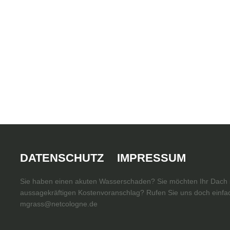
DATENSCHUTZ
IMPRESSUM
Sie haben einen akuten Wasserschaden? Sie möchten Ihr Dach s
aussagekräftigen Kostenvoranschlag? Rufen Sie uns doch einfac
mgrass@netcologne.de