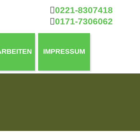
0221-8307418
0171-7306062
ARBEITEN
IMPRESSUM