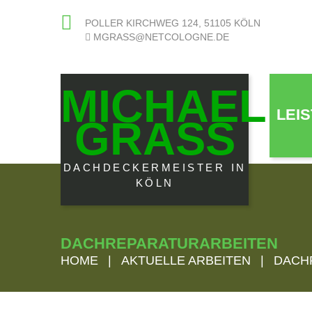
POLLER KIRCHWEG 124, 51105 KÖLN
MGRASS@NETCOLOGNE.DE
MICHAEL
LEI
GRASS
DACHDECKERMEISTER IN
KÖLN
DACHREPARATURARBEITEN
HOME
|
AKTUELLE ARBEITEN
|
DACH