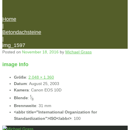
Home
|
Betondachsteine
|
img_1597
Posted on
November 18, 2016
by
Michael Grass
image Info
Größe
:
2.048 × 1.360
Datum
:
August 25, 2003
Kamera
:
Canon EOS 10D
f
Blende
:
⁄
8
Brennweite
:
31 mm
<abbr title="International Organization for
Standardization">ISO</abbr>
:
100