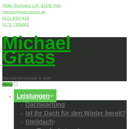
Poller Kirchweg 124, 51105 Köln
mgrass@netcologne.de
0221-8307418
0171-7306062
Michael
Grass
Dachdeckermeister in Köln
Menu
Leistungen
Dachwartung
Ist Ihr Dach für den Winter bereit?
Steildach