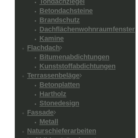
Tondachziegel
Betondachsteine
Brandschutz
Dachflächenwohnraumfenster
Kamine
Flachdach
Bitumenabdichtungen
Kunststoffabdichtungen
Terrassenbeläge
Betonplatten
Hartholz
Stonedesign
Fassade
Metall
Naturschieferarbeiten