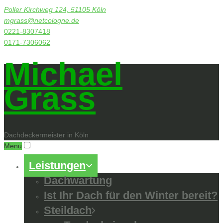
Poller Kirchweg 124, 51105 Köln
mgrass@netcologne.de
0221-8307418
0171-7306062
Michael
Grass
Dachdeckermeister in Köln
Menu
Leistungen
Dachwartung
Ist Ihr Dach für den Winter bereit?
Steildach