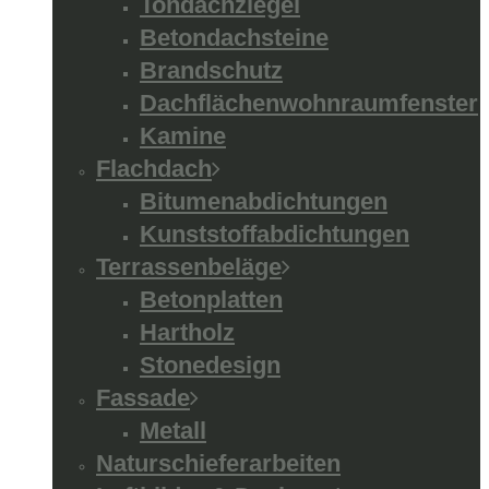
Tondachziegel
Betondachsteine
Brandschutz
Dachflächenwohnraumfenster
Kamine
Flachdach
Bitumenabdichtungen
Kunststoffabdichtungen
Terrassenbeläge
Betonplatten
Hartholz
Stonedesign
Fassade
Metall
Naturschieferarbeiten