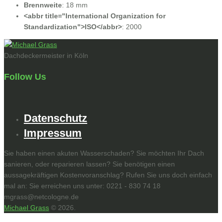
Brennweite
:
18 mm
<abbr title="International Organization for
Standardization">ISO</abbr>
:
2000
Dachdeckermeister in Köln
Follow Us
Datenschutz
Impressum
Sie haben einen akuten Wasserschaden? Sie möchten Ihr Dach
sanieren, oder reparieren lassen? Sie benötigen einen
aussagekräftigen Kostenvoranschlag? Rufen Sie uns doch einfach
mal an: Sie erreichen uns unter: 0221 - 830 74 18
mgrass@netcologne.de
Michael Grass
© 2026.