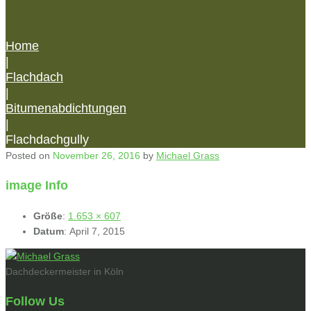
Home
|
Flachdach
|
Bitumenabdichtungen
|
Flachdachgully
Posted on
November 26, 2016
by
Michael Grass
image Info
Größe
:
1.653 × 607
Datum
:
April 7, 2015
Dachdeckermeister in Köln
Follow Us