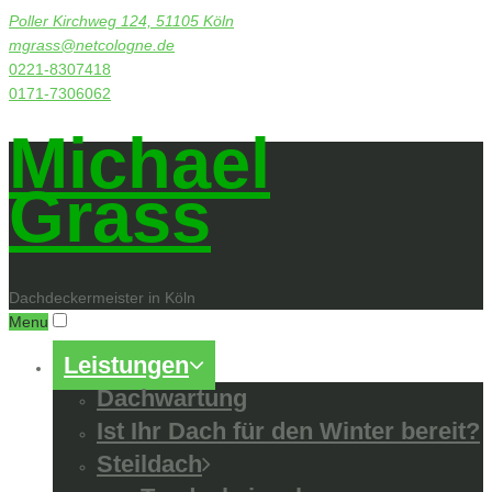
Poller Kirchweg 124, 51105 Köln
mgrass@netcologne.de
0221-8307418
0171-7306062
Michael
Grass
Dachdeckermeister in Köln
Menu
Leistungen
Dachwartung
Ist Ihr Dach für den Winter bereit?
Steildach