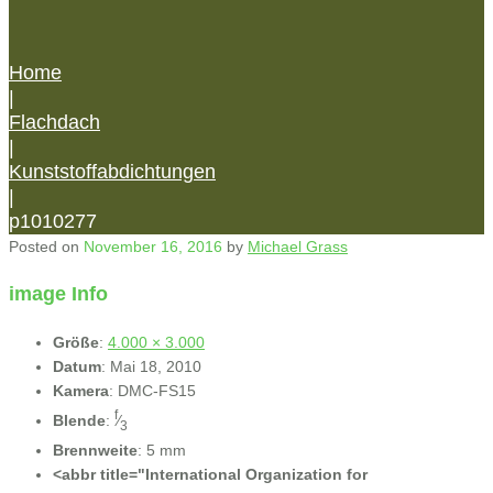
Home
|
Flachdach
|
Kunststoffabdichtungen
|
p1010277
Posted on
November 16, 2016
by
Michael Grass
image Info
Größe
:
4.000 × 3.000
Datum
:
Mai 18, 2010
Kamera
:
DMC-FS15
f
Blende
:
⁄
3
Brennweite
:
5 mm
<abbr title="International Organization for