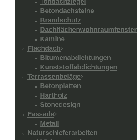
Tondachziegel
Betondachsteine
Brandschutz
Dachflächenwohnraumfenster
Kamine
Flachdach
Bitumenabdichtungen
Kunststoffabdichtungen
Terrassenbeläge
Betonplatten
Hartholz
Stonedesign
Fassade
Metall
Naturschieferarbeiten