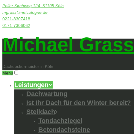
Poller Kirchweg 124, 51105 Köln
mgrass@netcologne.de
0221-8307418
0171-7306062
Michael Grass
Dachdeckermeister in Köln
Menu
Leistungen
Dachwartung
Ist Ihr Dach für den Winter bereit?
Steildach
Tondachziegel
Betondachsteine