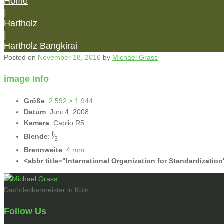
Home
|
Hartholz
|
Hartholz Bangkirai
Posted on
November 18, 2016
by
Michael Grass
image Info
Größe
:
2.592 × 1.944
Datum
:
Juni 4, 2008
Kamera
:
Caplio R5
f
Blende
:
⁄
3
Brennweite
:
4 mm
<abbr title="International Organization for Standardizatio
Dachdeckermeister in Köln
Follow Us