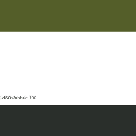
n">ISO</abbr>
:
100