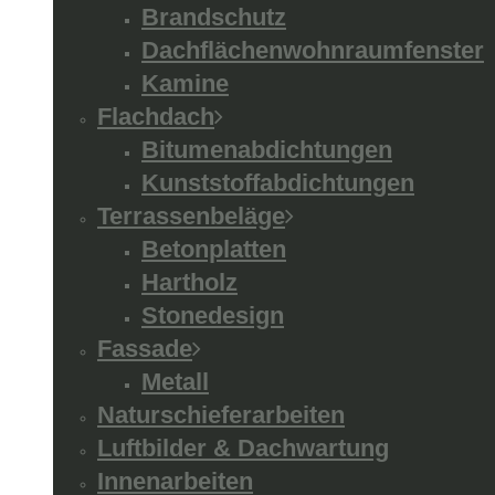
Brandschutz
Dachflächenwohnraumfenster
Kamine
Flachdach
Bitumenabdichtungen
Kunststoffabdichtungen
Terrassenbeläge
Betonplatten
Hartholz
Stonedesign
Fassade
Metall
Naturschieferarbeiten
Luftbilder & Dachwartung
Innenarbeiten