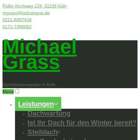
Poller Kirchweg 124, 51105 Köln
mgrass@netcologne.de
0221-8307418
0171-7306062
Michael
Grass
Dachdeckermeister in Köln
Menu
Leistungen
Dachwartung
Ist Ihr Dach für den Winter bereit?
Steildach