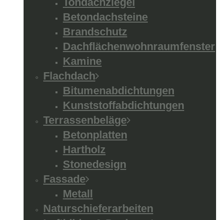
Tondachziegel
Betondachsteine
Brandschutz
Dachflächenwohnraumfenster
Kamine
Flachdach
Bitumenabdichtungen
Kunststoffabdichtungen
Terrassenbeläge
Betonplatten
Hartholz
Stonedesign
Fassade
Metall
Naturschieferarbeiten