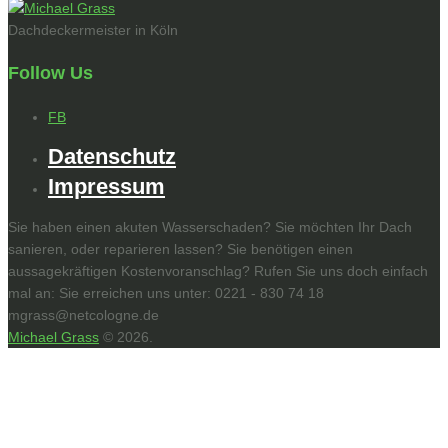
Dachdeckermeister in Köln
Follow Us
FB
Datenschutz
Impressum
Sie haben einen akuten Wasserschaden? Sie möchten Ihr Dach
sanieren, oder reparieren lassen? Sie benötigen einen
aussagekräftigen Kostenvoranschlag? Rufen Sie uns doch einfach
mal an: Sie erreichen uns unter: 0221 - 830 74 18
mgrass@netcologne.de
Michael Grass
© 2026.