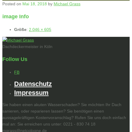
Posted on
Mai 18, 2018
by
Michael Grass
image Info
Größe
:
2.046 × 605
Dachdeckermeister in Köln
Follow Us
FB
Datenschutz
Impressum
Sie haben einen akuten Wasserschaden? Sie möchten Ihr Dach
sanieren, oder reparieren lassen? Sie benötigen einen
aussagekräftigen Kostenvoranschlag? Rufen Sie uns doch einfach
mal an: Sie erreichen uns unter: 0221 - 830 74 18
mgrass@netcologne.de