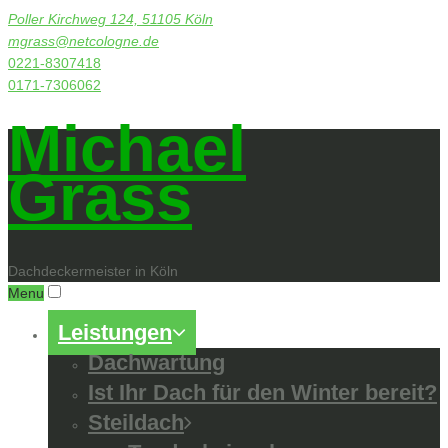
Poller Kirchweg 124, 51105 Köln
mgrass@netcologne.de
0221-8307418
0171-7306062
Michael
Grass
Dachdeckermeister in Köln
Menu
Leistungen
Dachwartung
Ist Ihr Dach für den Winter bereit?
Steildach