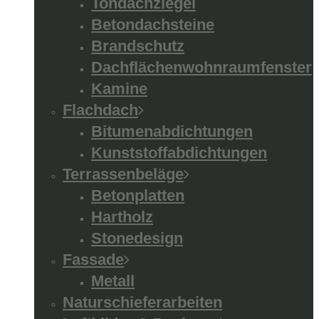
Tondachziegel
Betondachsteine
Brandschutz
Dachflächenwohnraumfenster
Kamine
Flachdach
Bitumenabdichtungen
Kunststoffabdichtungen
Terrassenbeläge
Betonplatten
Hartholz
Stonedesign
Fassade
Metall
Naturschieferarbeiten