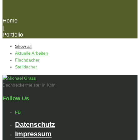
Home
|
Portfolio
Show all
Aktuelle Arbeiten
Flachdächer
Steildächer
Dachdeckermeister in Köln
Follow Us
FB
Datenschutz
Impressum