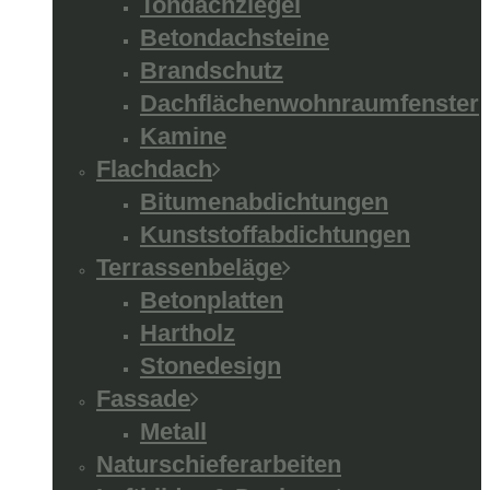
Tondachziegel
Betondachsteine
Brandschutz
Dachflächenwohnraumfenster
Kamine
Flachdach
Bitumenabdichtungen
Kunststoffabdichtungen
Terrassenbeläge
Betonplatten
Hartholz
Stonedesign
Fassade
Metall
Naturschieferarbeiten