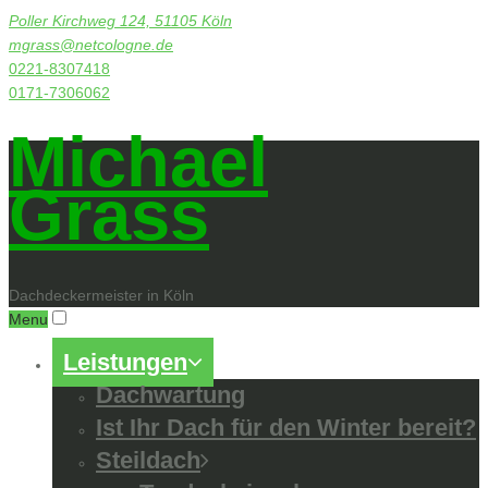
Poller Kirchweg 124, 51105 Köln
mgrass@netcologne.de
0221-8307418
0171-7306062
Michael
Grass
Dachdeckermeister in Köln
Menu
Leistungen
Dachwartung
Ist Ihr Dach für den Winter bereit?
Steildach