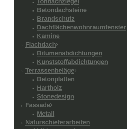
Tondachziegel
Betondachsteine
Brandschutz
Dachflächenwohnraumfenster
Kamine
Flachdach
Bitumenabdichtungen
Kunststoffabdichtungen
Terrassenbeläge
Betonplatten
Hartholz
Stonedesign
Fassade
Metall
Naturschieferarbeiten