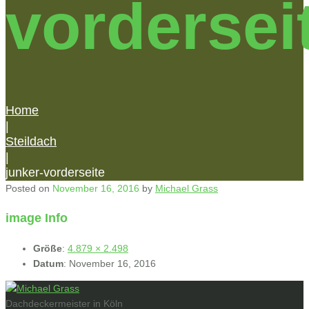
vordersei
Home
|
Steildach
|
junker-vorderseite
Posted on
November 16, 2016
by
Michael Grass
image Info
Größe
:
4.879 × 2.498
Datum
:
November 16, 2016
Dachdeckermeister in Köln