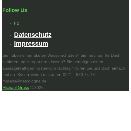
Follow Us
FB
Datenschutz
Impressum
Sie haben einen akuten Wasserschaden? Sie möchten Ihr Dach
sanieren, oder reparieren lassen? Sie benötigen einen
aussagekräftigen Kostenvoranschlag? Rufen Sie uns doch einfach
mal an: Sie erreichen uns unter: 0221 - 830 74 18
mgrass@netcologne.de
Michael Grass
© 2026.