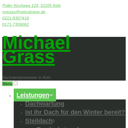
Poller Kirchweg 124, 51105 Köln
mgrass@netcologne.de
0221-8307418
0171-7306062
Michael
Grass
Dachdeckermeister in Köln
Menu
Leistungen
Dachwartung
Ist Ihr Dach für den Winter bereit?
Steildach