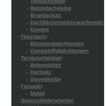
Tondachziegel
Betondachsteine
Brandschutz
Dachflächenwohnraumfenster
Kamine
Flachdach
Bitumenabdichtungen
Kunststoffabdichtungen
Terrassenbeläge
Betonplatten
Hartholz
Stonedesign
Fassade
Metall
Naturschieferarbeiten