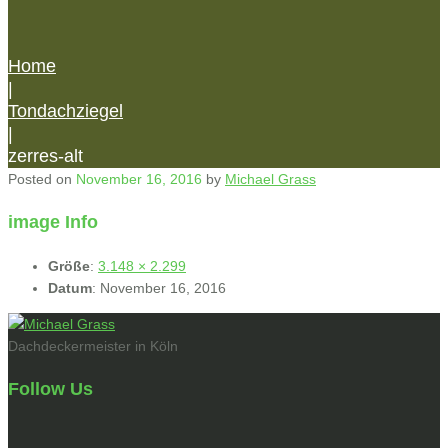
Home
|
Tondachziegel
|
zerres-alt
Posted on
November 16, 2016
by
Michael Grass
image Info
Größe
:
3.148 × 2.299
Datum
:
November 16, 2016
Dachdeckermeister in Köln
Follow Us