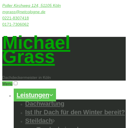
Poller Kirchweg 124, 51105 Köln
mgrass@netcologne.de
0221-8307418
0171-7306062
Michael
Grass
Dachdeckermeister in Köln
Menu
Leistungen
Dachwartung
Ist Ihr Dach für den Winter bereit?
Steildach