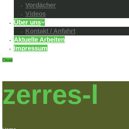
Vordächer
Videos
Über uns
Kontakt / Anfahrt
Aktuelle Arbeiten
Impressum
Close
zerres-l