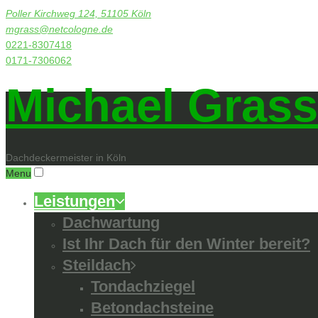
Poller Kirchweg 124, 51105 Köln
mgrass@netcologne.de
0221-8307418
0171-7306062
Michael Grass
Dachdeckermeister in Köln
Menu
Leistungen
Dachwartung
Ist Ihr Dach für den Winter bereit?
Steildach
Tondachziegel
Betondachsteine