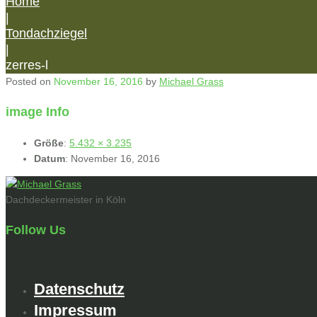
Home
|
Tondachziegel
|
zerres-l
Posted on
November 16, 2016
by
Michael Grass
image Info
Größe
:
5.432 × 3.235
Datum
:
November 16, 2016
Dachdeckermeister in Köln
Follow Us
Datenschutz
Impressum