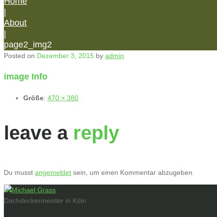
Home
|
About
|
page2_img2
Posted on
Dezember 3, 2015
by
admin
image Info
Größe
:
470 × 380
leave a
reply
Du musst
angemeldet
sein, um einen Kommentar abzugeben.
Dachdeckermeister in Köln