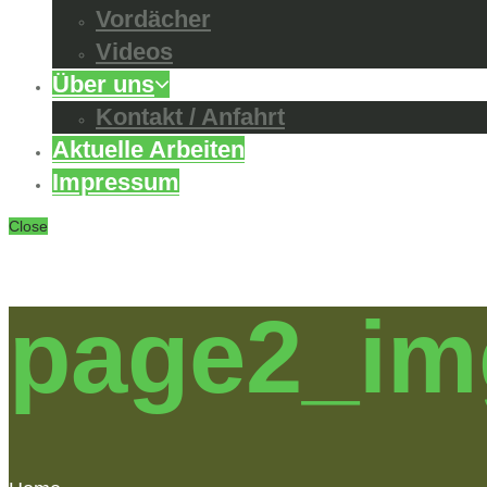
Vordächer
Videos
Über uns
Kontakt / Anfahrt
Aktuelle Arbeiten
Impressum
Close
page2_im