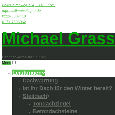
Poller Kirchweg 124, 51105 Köln
mgrass@netcologne.de
0221-8307418
0171-7306062
Michael Grass
Dachdeckermeister in Köln
Menu
Leistungen
Dachwartung
Ist Ihr Dach für den Winter bereit?
Steildach
Tondachziegel
Betondachsteine