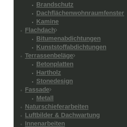
Brandschutz
Dachflächenwohnraumfenster
Kamine
Flachdach
Bitumenabdichtungen
Kunststoffabdichtungen
Terrassenbeläge
Betonplatten
Hartholz
Stonedesign
Fassade
Metall
Naturschieferarbeiten
Luftbilder & Dachwartung
Innenarbeiten