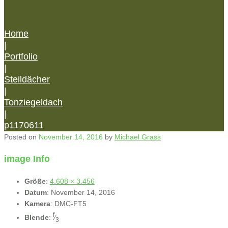
Home
|
Portfolio
|
Steildächer
|
Tonziegeldach
|
p1170611
Posted on
November 14, 2016
by
Michael Grass
image Info
Größe
:
4.608 × 3.456
Datum
:
November 14, 2016
Kamera
:
DMC-FT5
f
Blende
:
⁄
3