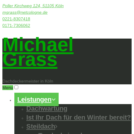
Poller Kirchweg 124, 51105 Köln
mgrass@netcologne.de
0221-8307418
0171-7306062
Michael
Grass
Dachdeckermeister in Köln
Menu
Leistungen
Dachwartung
Ist Ihr Dach für den Winter bereit?
Steildach