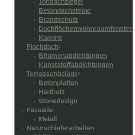
Tondachziegel
Betondachsteine
Brandschutz
Dachflächenwohnraumfenster
Kamine
Flachdach
Bitumenabdichtungen
Kunststoffabdichtungen
Terrassenbeläge
Betonplatten
Hartholz
Stonedesign
Fassade
Metall
Naturschieferarbeiten