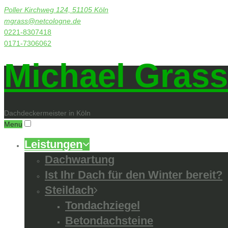
Poller Kirchweg 124, 51105 Köln
mgrass@netcologne.de
0221-8307418
0171-7306062
Michael Grass
Dachdeckermeister in Köln
Menu
Leistungen
Dachwartung
Ist Ihr Dach für den Winter bereit?
Steildach
Tondachziegel
Betondachsteine