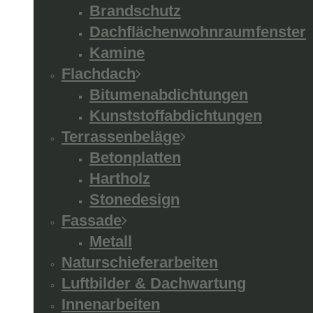
Brandschutz
Dachflächenwohnraumfenster
Kamine
Flachdach
Bitumenabdichtungen
Kunststoffabdichtungen
Terrassenbeläge
Betonplatten
Hartholz
Stonedesign
Fassade
Metall
Naturschieferarbeiten
Luftbilder & Dachwartung
Innenarbeiten