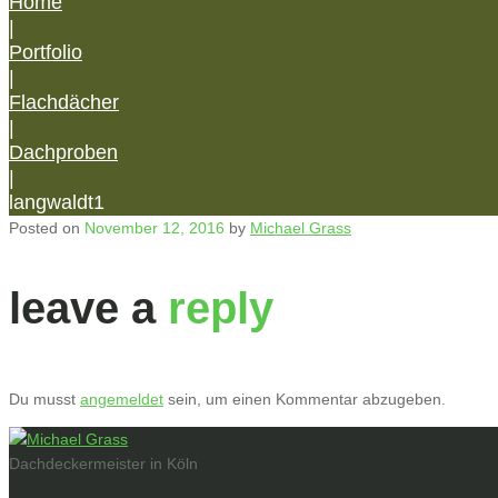
Home
|
Portfolio
|
Flachdächer
|
Dachproben
|
langwaldt1
Posted on
November 12, 2016
by
Michael Grass
leave a
reply
Du musst
angemeldet
sein, um einen Kommentar abzugeben.
Dachdeckermeister in Köln