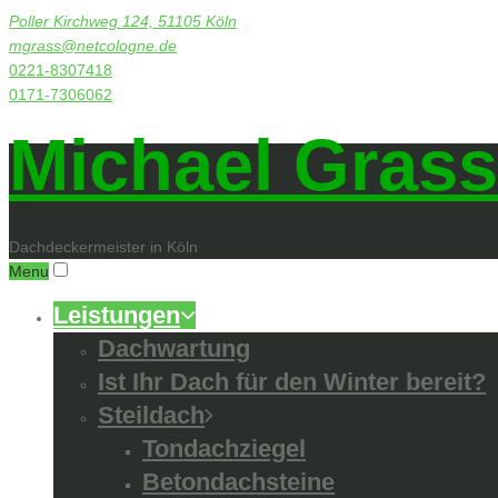
Poller Kirchweg 124, 51105 Köln
mgrass@netcologne.de
0221-8307418
0171-7306062
Michael Grass
Dachdeckermeister in Köln
Menu
Leistungen
Dachwartung
Ist Ihr Dach für den Winter bereit?
Steildach
Tondachziegel
Betondachsteine