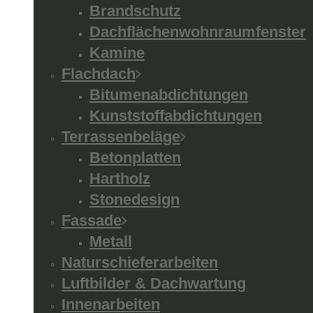
Brandschutz
Dachflächenwohnraumfenster
Kamine
Flachdach
Bitumenabdichtungen
Kunststoffabdichtungen
Terrassenbeläge
Betonplatten
Hartholz
Stonedesign
Fassade
Metall
Naturschieferarbeiten
Luftbilder & Dachwartung
Innenarbeiten