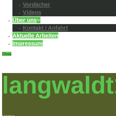
Vordächer
Videos
Über uns
Kontakt / Anfahrt
Aktuelle Arbeiten
Impressum
Close
langwaldt