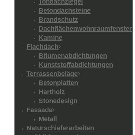
Tondachziegel
Betondachsteine
Brandschutz
Dachflächenwohnraumfenster
Kamine
Flachdach
Bitumenabdichtungen
Kunststoffabdichtungen
Terrassenbeläge
Betonplatten
Hartholz
Stonedesign
Fassade
Metall
Naturschieferarbeiten