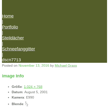
Home
|
Portfolio
|
Steildächer
|
Schneefanggitter
|
dscn7713
Posted on
November 13, 2016
by
Michael Grass
image Info
Größe
:
1.024 × 768
Datum
:
August 5, 2001
Kamera
:
E990
f
Blende
:
⁄
2