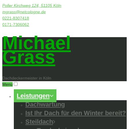
Poller Kirchweg 124, 51105 Köln
mgrass@netcologne.de
0221-8307418
0171-7306062
Michael
Grass
Dachdeckermeister in Köln
Menu
Leistungen
Dachwartung
Ist Ihr Dach für den Winter bereit?
Steildach