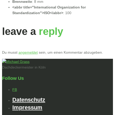
Brennweite
:
8 mm
<abbr title="International Organization for
Standardization">ISO</abbr>
:
100
leave a
reply
Du musst
angemeldet
sein, um einen Kommentar abzugeben.
Dachdeckermeister in Köln
Follow Us
FB
Datenschutz
Impressum